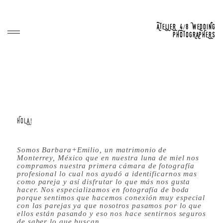
ATELIER 4/8 WEDDING
PHOTOGRAPHERS
HOME
English
PORTFOLIO
Español
HOLA!
BLOG
Somos Barbara+Emilio, un matrimonio de
Monterrey, México que en nuestra luna de miel nos
ABOUT
compramos nuestra primera cámara de fotografía
English
profesional lo cual nos ayudó a identificarnos mas
como pareja y así disfrutar lo que más nos gusta
CONTACT
Español
hacer. Nos especializamos en fotografía de boda
porque sentimos que hacemos conexión muy especial
English
con las parejas ya que nosotros pasamos por lo que
ellos están pasando y eso nos hace sentirnos seguros
Español
de saber lo que buscan.