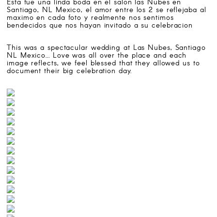
Esta fue una linda boda en el salon las Nubes en
SEARCH
Santiago, NL Mexico, el amor entre los 2 se reflejaba al
maximo en cada foto y realmente nos sentimos
bendecidos que nos hayan invitado a su celebracion
ATELIER 4/8 WEDDING PHOTOGRAPHERS
This was a spectacular wedding at Las Nubes, Santiago
Follow us on:
NL Mexico… Love was all over the place and each
image reflects, we feel blessed that they allowed us to
document their big celebration day.