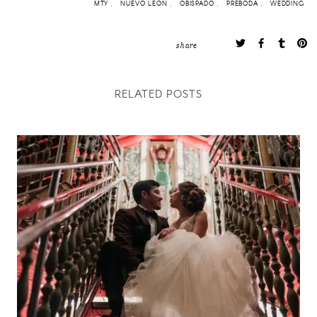
MTY
NUEVO LEON
OBISPADO
PREBODA
WEDDING
share
RELATED POSTS