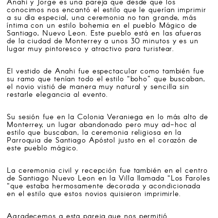
Anahi y Jorge es una pareja que desde que los
SEARCH
conocimos nos encantó el estilo que le querían imprimir
a su día especial, una ceremonia no tan grande, más
íntima con un estilo bohemia en el pueblo Mágico de
Santiago, Nuevo Leon. Este pueblo está en las afueras
ATELIER 4/8 WEDDING PHOTOGRAPHERS
de la ciudad de Monterrey a unos 30 minutos y es un
lugar muy pintoresco y atractivo para turistear.
Follow us on:
El vestido de Anahi fue espectacular como también fue
su ramo que tenían todo el estilo “boho” que buscaban,
el novio vistió de manera muy natural y sencilla sin
restarle elegancia al evento.
Su sesión fue en la Colonia Veraniega en lo más alto de
Monterrey, un lugar abandonado pero muy ad-hoc al
estilo que buscaban, la ceremonia religiosa en la
Parroquia de Santiago Apóstol justo en el corazón de
este pueblo mágico.
La ceremonia civil y recepción fue también en el centro
de Santiago Nuevo Leon en la Villa llamada “Los Faroles
“que estaba hermosamente decorada y acondicionada
en el estilo que estos novios quisieron imprimirle.
Agradecemos a esta pareja que nos permitió